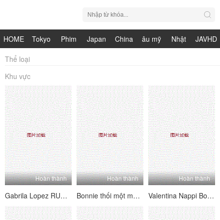
HOME
Tokyo
Phim
Japan
China
âu mỹ
Nhật
JAVHD
Hot
Nhật
HDV
live
Bản
Thể loại
Khu vực
Bản
Hoàn thành
Hoàn thành
Hoàn thành
Gabrila Lopez RUBDOWN KHẨN CẤP
Bonnie thối một massage cho Bonnie
Valentina Nappi Bodazer Banging