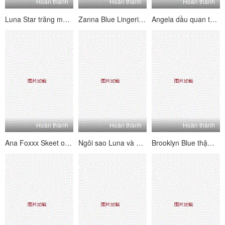
Hoàn thành
Hoàn thành
Hoàn thành
Luna Star trăng mật Rubdown
Zanna Blue Lingerie Rubdown
Angela dầu quan tâm trắng
Hoàn thành
Hoàn thành
Hoàn thành
Ana Foxxx Skeet of Foot
Ngôi sao Luna và Madison Ivy đối xử với chúng tôi quyền
Brooklyn Blue thậm chí là một bác sĩ [N1C]