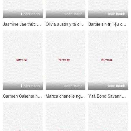
Hoàn thành
Hoàn thành
Hoàn thành
Jasmine Jae thức dậy với con gà trống comatose
Olivia austin y tá olivia
Barbie sin trị liệu cockupational
Hoàn thành
Hoàn thành
Hoàn thành
Carmen Caliente núm y tá nghịch ngợm
Marica chanelle nghịch ngợm y tá ngày đầu tiên
Y tá Bond Savannah Touch