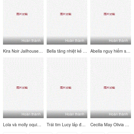
Hoàn thành
Hoàn thành
Hoàn thành
Kira Noir Jailhouse chết tiệt 4
Bella tăng nhiệt kế lớn
Abella nguy hiểm sử dụng nó hoặc mất nó
Hoàn thành
Hoàn thành
Hoàn thành
Lola và molly oquinn rửa tôi
Trái tim Lucy lấp đầy mọi lỗ
Cecilia May Olivia Tiffany Veronica và Victoria Sextet gợi cảm