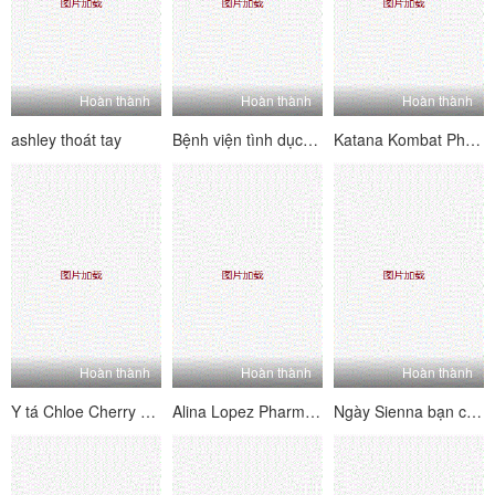
Hoàn thành
Hoàn thành
Hoàn thành
ashley thoát tay
Bệnh viện tình dục sao lela
Katana Kombat Phương pháp chứng mất ngủ
Hoàn thành
Hoàn thành
Hoàn thành
Y tá Chloe Cherry đặt hàng
Alina Lopez Pharma Sutra
Ngày Sienna bạn có thể cảm thấy đó không