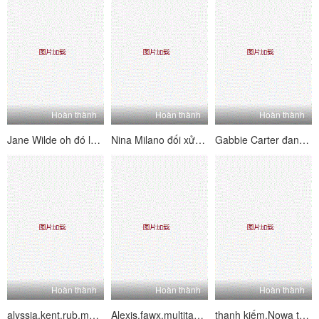
Hoàn thành
Hoàn thành
Hoàn thành
Jane Wilde oh đó là loại massage đó
Nina Milano đối xử với vợ tôi ngay
Gabbie Carter đang tìm cách để lỏng lẻo
Hoàn thành
Hoàn thành
Hoàn thành
alyssia.kent.rub.me.the.right.way.
Alexis.fawx.multitasking.massage.
thanh kiếm.Nowa t.Wt.âm thanh.Ở rWedz G.Y.